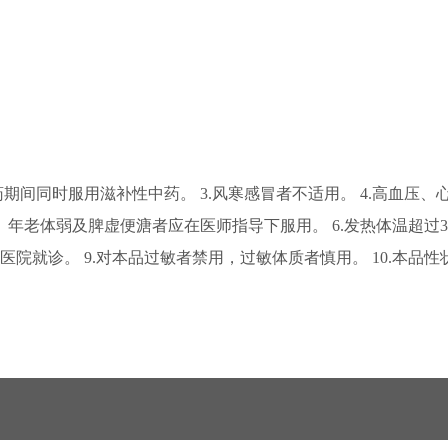
药期间同时服用滋补性中药。 3.风寒感冒者不适用。 4.高血
年老体弱及脾虚便溏者应在医师指导下服用。 6.发热体温超过38
医院就诊。 9.对本品过敏者禁用，过敏体质者慎用。 10.本品性