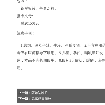
包装：
铝塑板装。每盒24粒。
批准文号:
冀20150126
注意事项：
1.忌烟、酒及辛辣、生冷、油腻食物。 2.不宜在服
者应在医师指导下服用。 5.儿童、孕妇、哺乳期妇女、
用，本品不宜长期服用。 8.服药3天症状无缓解，应去
用。
上一篇：
阿苯达唑片
下一篇：
风寒感冒颗粒